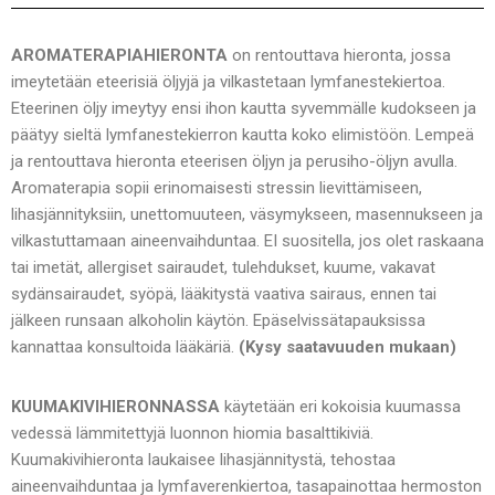
AROMATERAPIAHIERONTA
on rentouttava hieronta, jossa
imeytetään eteerisiä öljyjä ja vilkastetaan lymfanestekiertoa.
Eteerinen öljy imeytyy ensi ihon kautta syvemmälle kudokseen ja
päätyy sieltä lymfanestekierron kautta koko elimistöön. Lempeä
ja rentouttava hieronta eteerisen öljyn ja perusiho-öljyn avulla.
Aromaterapia sopii erinomaisesti stressin lievittämiseen,
lihasjännityksiin, unettomuuteen, väsymykseen, masennukseen ja
vilkastuttamaan aineenvaihduntaa. EI suositella, jos olet raskaana
tai imetät, allergiset sairaudet, tulehdukset, kuume, vakavat
sydänsairaudet, syöpä, lääkitystä vaativa sairaus, ennen tai
jälkeen runsaan alkoholin käytön. Epäselvissätapauksissa
kannattaa konsultoida lääkäriä.
(Kysy saatavuuden mukaan)
KUUMAKIVIHIERONNASSA
käytetään eri kokoisia kuumassa
vedessä lämmitettyjä luonnon hiomia basalttikiviä.
Kuumakivihieronta laukaisee lihasjännitystä, tehostaa
aineenvaihduntaa ja lymfaverenkiertoa, tasapainottaa hermoston