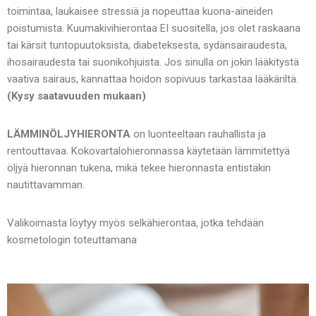
toimintaa, laukaisee stressiä ja nopeuttaa kuona-aineiden
poistumista. Kuumakivihierontaa EI suositella, jos olet raskaana
tai kärsit tuntopuutoksista, diabeteksesta, sydänsairaudesta,
ihosairaudesta tai suonikohjuista. Jos sinulla on jokin lääkitystä
vaativa sairaus, kannattaa hoidon sopivuus tarkastaa lääkäriltä.
(Kysy saatavuuden mukaan)
LÄMMINÖLJYHIERONTA
on luonteeltaan rauhallista ja
rentouttavaa. Kokovartalohieronnassa käytetään lämmitettyä
öljyä hieronnan tukena, mikä tekee hieronnasta entistäkin
nautittavamman.
Valikoimasta löytyy myös selkähierontaa, jotka tehdään
kosmetologin toteuttamana