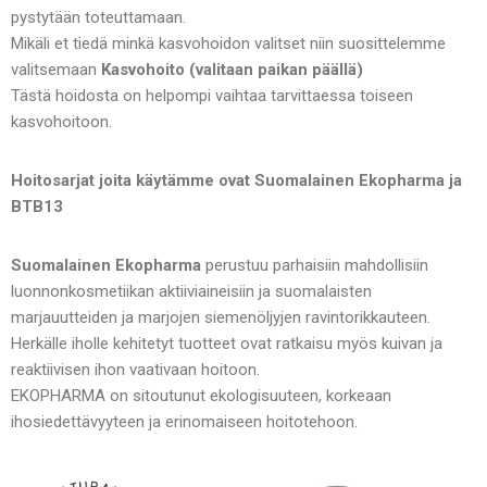
pystytään toteuttamaan.
Mikäli et tiedä minkä kasvohoidon valitset niin suosittelemme
valitsemaan
Kasvohoito (valitaan paikan päällä)
Tästä hoidosta on helpompi vaihtaa tarvittaessa toiseen
kasvohoitoon.
Hoitosarjat joita käytämme ovat Suomalainen Ekopharma ja
BTB13
Suomalainen Ekopharma
perustuu parhaisiin mahdollisiin
luonnonkosmetiikan aktiiviaineisiin ja suomalaisten
marjauutteiden ja marjojen siemenöljyjen ravintorikkauteen.
Herkälle iholle kehitetyt tuotteet ovat ratkaisu myös kuivan ja
reaktiivisen ihon vaativaan hoitoon.
EKOPHARMA on sitoutunut ekologisuuteen, korkeaan
ihosiedettävyyteen ja erinomaiseen hoitotehoon.