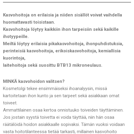
Kasvohoitoja on erilaisia ja niiden sisällöt voivat vaihdella
huomattavasti toisistaan.
Kasvohoitoja löytyy kaikkiin ihon tarpeisiin sekä kaikille
ihotyypeille.
Meiltä löytyy erilaisia pikakasvohoitoja, ihonpuhdistuksia,
perinteisiä kasvohoitoja, erikoiskasvohoitoja, kemiallisia
kuorintoja,
laitehoitoja sekä suosittu BTB13 mikroneulaus.
MINKÄ kasvohoidon valitsen?
Kosmetolgi tekee ensimmäiseksi ihoanalyysin, missä
kartoitetaan ihon kunto ja sen tarpeet sekä asiakkaan omat
toiveet.
Ammattilainen osaa kertoa onnistuuko toiveiden täyttäminen.
Jos jostain syystä toivetta ei voida täyttää, niin hän osaa
räätälöidä hoidon asiakkaalle sopivaksi. Tämän vuoksi voidaan
vasta hoitotilanteessa tietää tarkasti, millainen kasvohoito