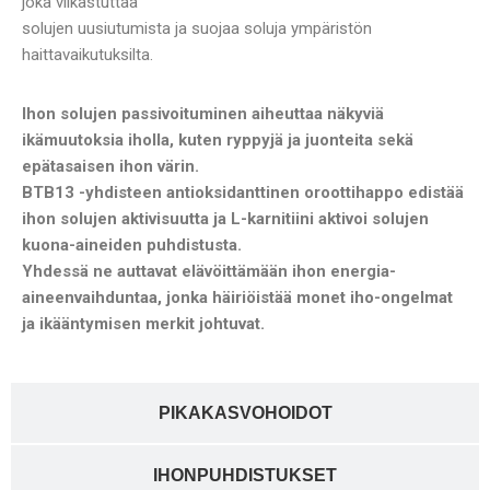
joka vilkastuttaa
solujen uusiutumista ja suojaa soluja ympäristön
haittavaikutuksilta.
Ihon solujen passivoituminen aiheuttaa näkyviä
ikämuutoksia iholla, kuten ryppyjä ja juonteita sekä
epätasaisen ihon värin.
BTB13 -yhdisteen antioksidanttinen oroottihappo edistää
ihon solujen aktivisuutta ja L-karnitiini aktivoi solujen
kuona-aineiden puhdistusta.
Yhdessä ne auttavat elävöittämään ihon energia-
aineenvaihduntaa, jonka häiriöistää monet iho-ongelmat
ja ikääntymisen merkit johtuvat.
PIKAKASVOHOIDOT
IHONPUHDISTUKSET