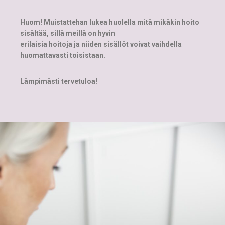
H
uom! Muistattehan lukea huolella mitä mikäkin hoito
sisältää, sillä meillä on hyvin
erilaisia hoitoja ja niiden sisällöt voivat vaihdella
huomattavasti toisistaan.
Lämpimästi tervetuloa!