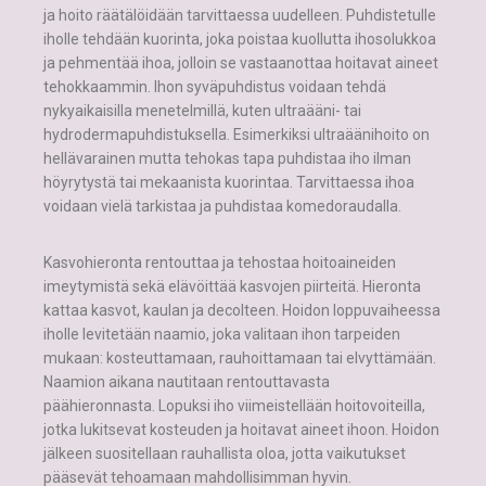
ja hoito räätälöidään tarvittaessa uudelleen. Puhdistetulle
iholle tehdään kuorinta, joka poistaa kuollutta ihosolukkoa
ja pehmentää ihoa, jolloin se vastaanottaa hoitavat aineet
tehokkaammin. Ihon syväpuhdistus voidaan tehdä
nykyaikaisilla menetelmillä, kuten ultraääni- tai
hydrodermapuhdistuksella. Esimerkiksi ultraäänihoito on
hellävarainen mutta tehokas tapa puhdistaa iho ilman
höyrytystä tai mekaanista kuorintaa. Tarvittaessa ihoa
voidaan vielä tarkistaa ja puhdistaa komedoraudalla.
Kasvohieronta rentouttaa ja tehostaa hoitoaineiden
imeytymistä sekä elävöittää kasvojen piirteitä. Hieronta
kattaa kasvot, kaulan ja decolteen. Hoidon loppuvaiheessa
iholle levitetään naamio, joka valitaan ihon tarpeiden
mukaan: kosteuttamaan, rauhoittamaan tai elvyttämään.
Naamion aikana nautitaan rentouttavasta
päähieronnasta. Lopuksi iho viimeistellään hoitovoiteilla,
jotka lukitsevat kosteuden ja hoitavat aineet ihoon. Hoidon
jälkeen suositellaan rauhallista oloa, jotta vaikutukset
pääsevät tehoamaan mahdollisimman hyvin.