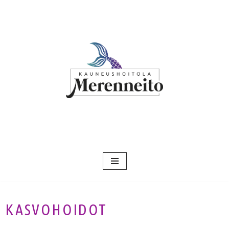
Siirry
suoraan
sisältöön
KASVOHOIDOT