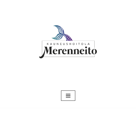
Siirry
suoraan
sisältöön