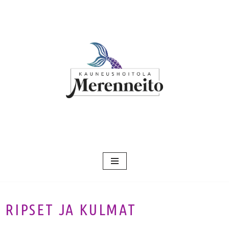
Siirry
suoraan
sisältöön
RIPSET JA KULMAT