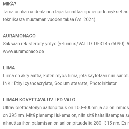
MIKÄ?
Tämä on ihan uudenlainen tapa kiinnittää ripsienpidennykset asi
tekniikasta muutaman vuoden takaa (vs. 2024).
AURAMONACO
Saksaan rekisteröity yritys (y-tunnus/VAT ID: DE314576090). Au
www.auramonaco.de
LIIMA
Liima on akrylaattia, kuten myös liima, jota käytetään niin sano
INKI: Ethyl cyanoacrylate, Sodium stearate, Photoinitiator
LIIMAN KOVETTAVA UV-LED VALO
Ultraviolettisäteilyn aallonpituus on 100-400nm ja se on ihmis
on 395 nm. Mitä pienempi lukema on, niin sitä haitallisempaa se 
aiheuttaa ihon palamisen on aallon pituudelta 280–315 nm. Esim