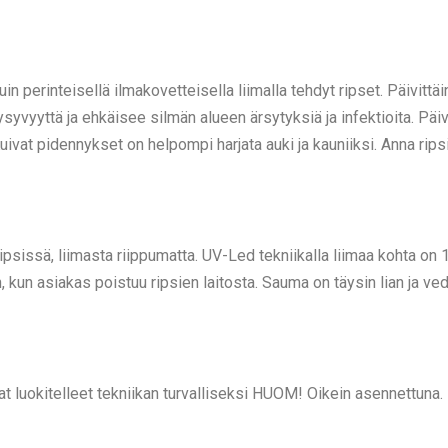
in perinteisellä ilmakovetteisella liimalla tehdyt ripset. Päivitt
ysyvyyttä ja ehkäisee silmän alueen ärsytyksiä ja infektioita. Päi
Kuivat pidennykset on helpompi harjata auki ja kauniiksi. Anna rip
psissä, liimasta riippumatta. UV-Led tekniikalla liimaa kohta on 
 kun asiakas poistuu ripsien laitosta. Sauma on täysin lian ja ve
t luokitelleet tekniikan turvalliseksi HUOM! Oikein asennettuna.