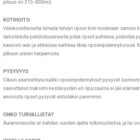
pituus on 315-400nm).
KOTIHOITO
Valokovetteisella liimalla tehdyt ripset koti hoidetaan samoin ku
tarkoitetulla puhdistusaineella pitää ripset puhtaina, pidentää p
kauniisti auki ja ehkäisee karheaa likaa ripsienpidennyksissä. 
jälkeen ennen harjaamista.
PYSYVYYS
Oikein asennettuna kaikki ripsienpidennykset pysyvät luonnonri
saavuttanut maksimi kestävyyden eli ripsisauma ei jää elämään,
ansioista ripset pysyvät entistäkin paremmin.
ONKO TURVALLISTA?
Auramonacolla on kahden vuoden ajalta tutkimustietoa, ja he ova