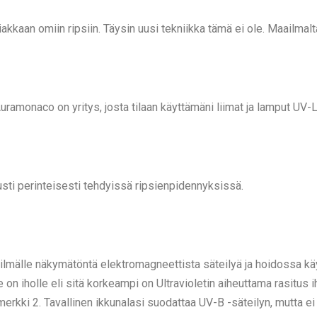
akkaan omiin ripsiin. Täysin uusi tekniikka tämä ei ole. Maailmalt
ramonaco on yritys, josta tilaan käyttämäni liimat ja lamput UV-
tusti perinteisesti tehdyissä ripsienpidennyksissä.
silmälle näkymätöntä elektromagneettista säteilyä ja hoidossa kä
on iholle eli sitä korkeampi on Ultravioletin aiheuttama rasitus 
erkki 2. Tavallinen ikkunalasi suodattaa UV-B -säteilyn, mutta ei