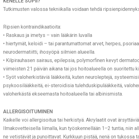
KENELLE SOPII?
Tutkimusten valossa tekniikalla voidaan tehdä ripsienpidennykse
Ripsien kontraindikaatioita:
• Raskaus ja imetys – vain lääkärin luvalla
• hiertymät, keloidi – tai parantumattomat arvet, herpes, psoriaas
neurodermatiitti, ihosyöpä silmien alueella.
• Kilpirauhasen sairaus, epilepsia, polymorfinen kevyt dermatoos
viimeisten 21 päivän aikana tai jos hoitoalueella on suoritettu 
• Syöt valoherkistäviä lääkkeitä, kuten neuroleptejä, systeemisiä
psykoosilääkkeitä, ei-steroidisia tulehduskipulääkkeitä, valoher
valoherkästä ekseemasta hoitoalueella tai albinismista.
ALLERGISOITUMINEN
Kaikelle voi allergisoitua tai herkistyä. Akrylaatit ovat ärsyt
Ilmakovetteisella liimalla, kun työskennellään 1–2 tuntia, niin al
ne vetistävät ja punoittavat. Kurkkuun pistää, nenä on tukossa ta