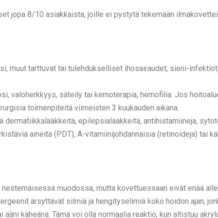
t jopa 8/10 asiakkaista, joille ei pystytä tekemään ilmakovetteis
i, muut tarttuvat tai tulehdukselliset ihosairaudet, sieni-infektio
i, valoherkkyys, säteily tai kemoterapia, hemofilia. Jos hoitoalue
kirurgisia toimenpiteitä viimeisten 3 kuukauden aikana.
 dermatiikkalääkkeitä, epilepsialääkkeitä, antihistamiineja, sytot
kistäviä aineita (PDT), A-vitamiinijohdannaisia (retinoideja) tai 
täviä nestemäisessä muodossa, mutta kovettuessaan eivät enää alle
lergeenit ärsyttävät silmiä ja hengityselimiä koko hoidon ajan, jon
i ääni käheänä. Tämä voi olla normaalia reaktio, kun altistuu akryla