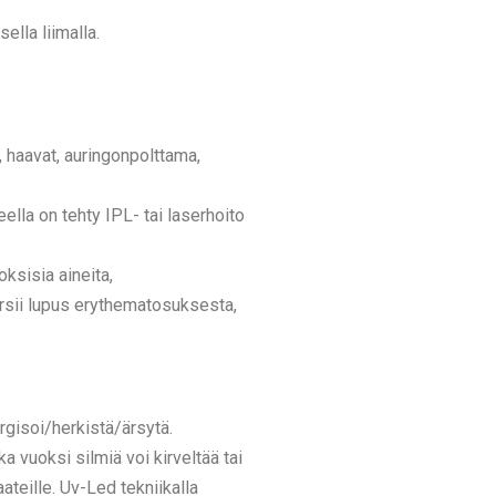
ella liimalla.
t, haavat, auringonpolttama,
ella on tehty IPL- tai laserhoito
oksisia aineita,
kärsii lupus erythematosuksesta,
rgisoi/herkistä/ärsytä.
ka vuoksi silmiä voi kirveltää tai
ateille. Uv-Led tekniikalla