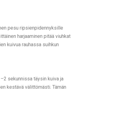
äinen pesu ripsienpidennyksille
vittäinen harjaaminen pitää viuhkat
sien kuivua rauhassa suihkun
1–2 sekunnissa täysin kuiva ja
den kestävä välittömästi. Tämän