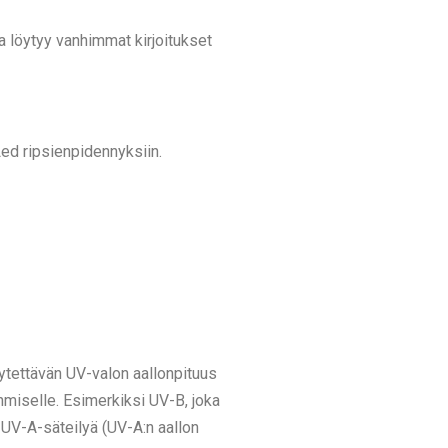
a löytyy vanhimmat kirjoitukset
Led ripsienpidennyksiin.
ytettävän UV-valon aallonpituus
ihmiselle. Esimerkiksi UV-B, joka
 UV-A-säteilyä (UV-A:n aallon