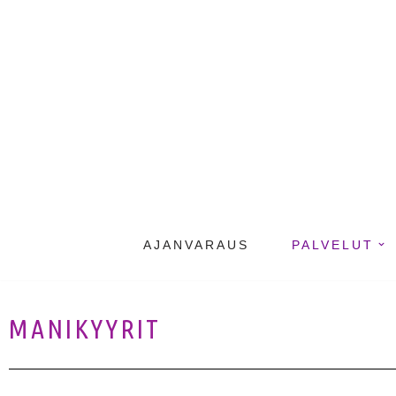
Siirry
suoraan
sisältöön
AJANVARAUS
PALVELUT
MANIKYYRIT