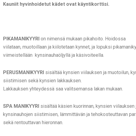
Kauniit hyvinhoidetut kädet ovat käyntikorttisi.
PIKAMANIKYYRI
on nimensä mukaan pikahoito. Hoidossa
viilataan,
muotoillaan ja kiilotetaan kynnet, ja lopuksi pikamaniky
viimeistellään kynsinauhaöljyllä ja käsivoiteella.
PERUSMANIKYYRI
sisältää kynsien viilauksen ja muotoilun, k
siistimisen sekä kynsien lakkauksen.
Lakkauksen yhteydessä saa valitsemansa lakan mukaan.
SPA MANIKYYRI
sisältää käsien kuorinnan, kynsien viilauksen 
kynsinauhojen siistimisen,
lämmittävän ja tehokosteuttavan par
sekä rentouttavan hieronnan.