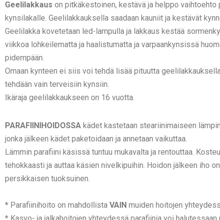
Geelilakkaus
on pitkäkestoinen, kestävä ja helppo vaihtoehto 
kynsilakalle. Geelilakkauksella saadaan kauniit ja kestävät kynn
Geelilakka kovetetaan led-lampulla ja lakkaus
kestää sormenky
viikkoa lohkeilematta ja haalistumatta ja varpaankynsissä hu
pidempään.
Omaan kynteen ei siis voi tehdä lisää pituutta geelilakkauksell
tehdään vain terveisiin kynsiin.
Ikäraja geelilakkaukseen on 16 vuotta.
PARAFIINIHOIDOSSA
kädet kastetaan steariinimaiseen lämpim
jonka jälkeen kädet paketoidaan ja annetaan vaikuttaa.
Lämmin parafiini käsissä tuntuu mukavalta ja rentouttaa. Kosteu
tehokkaasti ja auttaa käsien nivelkipuihin. Hoidon jälkeen iho o
persikkaisen tuoksuinen.
* Parafiinihoito on mahdollista
VAIN
muiden hoitojen yhteydess
* Kasvo- ja jalkahoitojen yhteydessä parafiinia voi halutessaan