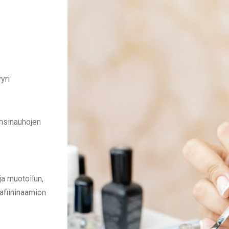
yri
ynsinauhojen
ja muotoilun,
afiininaamion