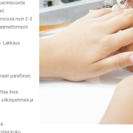
perinteiselle
et.
nsissä noin 2-3
omaamattomasti
a. Lakkaus
ään parafiiniin,
ttaa ihoa
n silkinpehmeä ja
ä.
 pitää koko